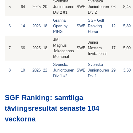
Svenska
Svenska
5
64
2025
20
Juniortouren
SWE
Juniortouren
06
8,45
Div 2 #1
Div 2
Gränna
SGF Golf
6
14
2026
18
Open by
SWE
Ranking
12
5,89
PING
Herrar
JMI
Junior
Magnus
7
66
2025
18
SWE
Masters
17
5,09
Jakobssons
Invitational
Memorial
Svenska
Svenska
8
10
2026
22
Juniortouren
SWE
Juniortouren
29
3,50
Div 1 #2
Div 1
SGF Ranking: samtliga
tävlingsresultat senaste 104
veckorna