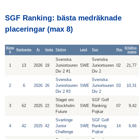
SGF Ranking: bästa medräknade
placeringar (max 8)
Bästa
Erhållna
Rankvecka
År
Vecka
Tävling
Land
Tour
Plac
8
poäng
Svenska
Svenska
1
13
2026
19
Juniortouren
SWE
Juniortouren
02
21,77
Div 2 #1
Div 2
Svenska
Svenska
2
6
2026
26
Juniortouren
SWE
Juniortouren
03
10,31
Div 2 #3
Div 2
Slaget om
SGF Golf
3
62
2025
22
Stockholm
SWE
Ranking
07
9,42
Future
Pojkar
Svartinge
SGF Golf
4
42
2025
42
Junior
SWE
Ranking
14
6,66
Challenge
Pojkar