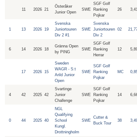
SGF Golf
Österåker
11
2026
21
SWE
Ranking
26
3,4
Junior Open
Pojkar
Svenska
Svenska
1
13
2026
19
Juniortouren
SWE
Juniortouren
02
21,7
Div 2 #1
Div 2
SGF Golf
Gränna Open
6
14
2026
18
SWE
Ranking
12
5,8
by PING
Herrar
Sweden
SGF Golf
WAGR - S:t
17
2026
15
SWE
Ranking
MC
0,8
Arild Junior
Pojkar
Open
Svartinge
SGF Golf
4
42
2025
42
Junior
SWE
Ranking
14
6,6
Challenge
Pojkar
NGL
Qualifying
Cutter &
0
44
2025
40
School
SWE
38
3,4
Buck Tour
Kungl.
Drottningholm