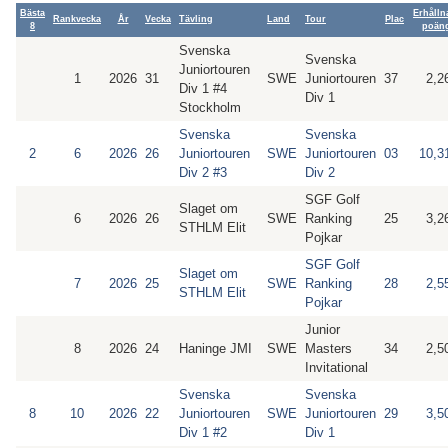
Bästa
Erhålln
Rankvecka
År
Vecka
Tävling
Land
Tour
Plac
8
poän
Svenska
Svenska
Juniortouren
1
2026
31
SWE
Juniortouren
37
2,2
Div 1 #4
Div 1
Stockholm
Svenska
Svenska
2
6
2026
26
Juniortouren
SWE
Juniortouren
03
10,3
Div 2 #3
Div 2
SGF Golf
Slaget om
6
2026
26
SWE
Ranking
25
3,2
STHLM Elit
Pojkar
SGF Golf
Slaget om
7
2026
25
SWE
Ranking
28
2,5
STHLM Elit
Pojkar
Junior
8
2026
24
Haninge JMI
SWE
Masters
34
2,5
Invitational
Svenska
Svenska
8
10
2026
22
Juniortouren
SWE
Juniortouren
29
3,5
Div 1 #2
Div 1