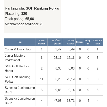
Rankinglista:
SGF Ranking Pojkar
Placering:
320
Totalt poäng:
65,96
Medräknade tävlingar:
8
Antal
Erhållna
Poäng
Topp-
Klarade
Tour
Segrar
starter
poäng
räknas
10
kval
Cutter & Buck Tour
1
3,49
3,49
0
0
1
Junior Masters
6
25,17
12,16
0
0
6
Invitational
SGF Golf Ranking
2
8,33
6,03
0
0
2
Herrar
SGF Golf Ranking
11
35,28
26,19
0
2
8
Pojkar
Svenska Juniortouren
3
9,85
9,14
0
0
3
Div 1
Svenska Juniortouren
4
47,03
38,71
0
4
4
Div 2