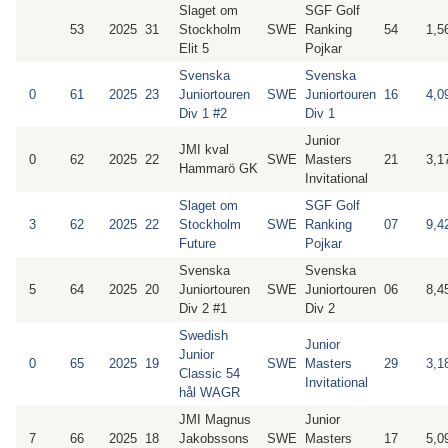
Slaget om
SGF Golf
53
2025
31
Stockholm
SWE
Ranking
54
1,5
Elit 5
Pojkar
Svenska
Svenska
0
61
2025
23
Juniortouren
SWE
Juniortouren
16
4,0
Div 1 #2
Div 1
Junior
JMI kval
0
62
2025
22
SWE
Masters
21
3,1
Hammarö GK
Invitational
Slaget om
SGF Golf
3
62
2025
22
Stockholm
SWE
Ranking
07
9,4
Future
Pojkar
Svenska
Svenska
5
64
2025
20
Juniortouren
SWE
Juniortouren
06
8,4
Div 2 #1
Div 2
Swedish
Junior
Junior
0
65
2025
19
SWE
Masters
29
3,1
Classic 54
Invitational
hål WAGR
JMI Magnus
Junior
7
66
2025
18
Jakobssons
SWE
Masters
17
5,0