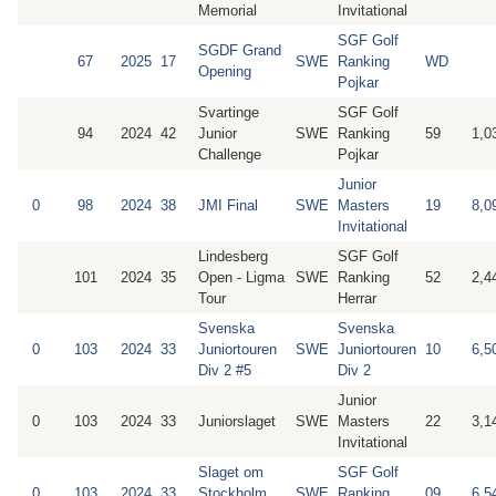
Memorial
Invitational
SGF Golf
SGDF Grand
67
2025
17
SWE
Ranking
WD
Opening
Pojkar
Svartinge
SGF Golf
94
2024
42
Junior
SWE
Ranking
59
1,0
Challenge
Pojkar
Junior
0
98
2024
38
JMI Final
SWE
Masters
19
8,0
Invitational
Lindesberg
SGF Golf
101
2024
35
Open - Ligma
SWE
Ranking
52
2,4
Tour
Herrar
Svenska
Svenska
0
103
2024
33
Juniortouren
SWE
Juniortouren
10
6,5
Div 2 #5
Div 2
Junior
0
103
2024
33
Juniorslaget
SWE
Masters
22
3,1
Invitational
Slaget om
SGF Golf
0
103
2024
33
Stockholm
SWE
Ranking
09
6,5