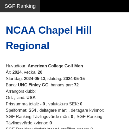
SGF Ranking
NCAA Chapel Hill
Regional
Huvudtour:
American College Golf Men
År:
2024
, vecka:
20
Startdag:
2024-05-13
, slutdag:
2024-05-15
Bana:
UNC Finley GC
, banans par:
72
Arrangörsklubb:
Ort:
, land:
USA
Prissumma totalt:
-
0
, valutakurs SEK:
0
Spelformat:
S54
, deltagare män:
, deltagare kvinnor:
SGF Ranking Tävlingsvärde män:
0
, SGF Ranking
Tävlingsvärde kvinnor:
0