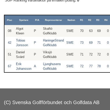
SGF Ranking värdefaktor på erhållen poäng:
0
Plac
Spelare
P/A
Representerar
Nation
R1
R2
R3
R4
Algot
Skaftö
08
P
SWE
70
63
69
0
Kleen
Golfklubb
Tobias
HaningeStrand
42
P
SWE
73
69
71
0
Jonsson
Golfklubb
Daniel
Viksjö
51
P
SWE
71
72
72
0
Svärd
Golfklubb
Erik
Ljunghusens
67
A
SWE
72
77
78
0
Johansson
Golfklubb
(C) Svenska Golfförbundet och Golfdata AB