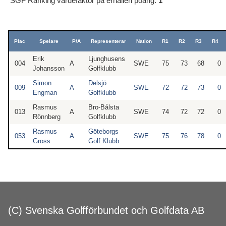
SGF Ranking värdefaktor på erhållen poäng:
1
Plac
Spelare
P/A
Representerar
Nation
R1
R2
R3
R4
Erik
Ljunghusens
004
A
SWE
75
73
68
0
Johansson
Golfklubb
Simon
Delsjö
009
A
SWE
72
72
73
0
Engman
Golfklubb
Rasmus
Bro-Bålsta
013
A
SWE
74
72
72
0
Rönnberg
Golfklubb
Rasmus
Göteborgs
053
A
SWE
75
76
78
0
Gross
Golf Klubb
(C) Svenska Golfförbundet och Golfdata AB