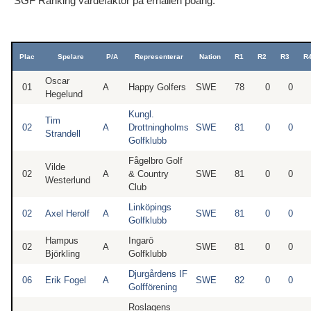
SGF Ranking värdefaktor på erhållen poäng:
Plac
Spelare
P/A
Representerar
Nation
R1
R2
R3
R
Oscar
01
A
Happy Golfers
SWE
78
0
0
Hegelund
Kungl.
Tim
02
A
Drottningholms
SWE
81
0
0
Strandell
Golfklubb
Fågelbro Golf
Vilde
02
A
& Country
SWE
81
0
0
Westerlund
Club
Linköpings
02
Axel Herolf
A
SWE
81
0
0
Golfklubb
Hampus
Ingarö
02
A
SWE
81
0
0
Björkling
Golfklubb
Djurgårdens IF
06
Erik Fogel
A
SWE
82
0
0
Golfförening
Roslagens