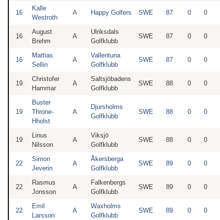
Kalle
16
A
Happy Golfers
SWE
87
0
0
Westroth
August
Ulriksdals
16
A
SWE
87
0
0
Brehm
Golfklubb
Mattias
Vallentuna
16
A
SWE
87
0
0
Sellin
Golfklubb
Christofer
Saltsjöbadens
19
A
SWE
88
0
0
Hammar
Golfklubb
Buster
Djursholms
19
Throne-
A
SWE
88
0
0
Golfklubb
Hholst
Linus
Viksjö
19
A
SWE
88
0
0
Nilsson
Golfklubb
Simon
Åkersberga
22
A
SWE
89
0
0
Jeverin
Golfklubb
Rasmus
Falkenbergs
22
A
SWE
89
0
0
Jonsson
Golfklubb
Emil
Waxholms
22
A
SWE
89
0
0
Larsson
Golfklubb