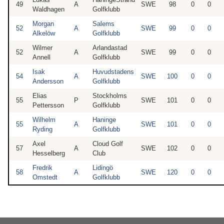
49
A
SWE
98
0
0
Waldhagen
Golfklubb
Morgan
Salems
52
A
SWE
99
0
0
Alkelöw
Golfklubb
Wilmer
Arlandastad
52
A
SWE
99
0
0
Annell
Golfklubb
Isak
Huvudstadens
54
A
SWE
100
0
0
Andersson
Golfklubb
Elias
Stockholms
55
P
SWE
101
0
0
Pettersson
Golfklubb
Wilhelm
Haninge
55
A
SWE
101
0
0
Ryding
Golfklubb
Axel
Cloud Golf
57
A
SWE
102
0
0
Hesselberg
Club
Fredrik
Lidingö
58
A
SWE
120
0
0
Omstedt
Golfklubb