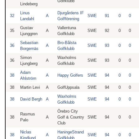
Golfklubb
Lindeberg
Linus
Djurgårdens IF
32
A
SWE
91
0
0
Landahl
Golfförening
Gustav
Vallentuna
35
A
SWE
92
0
0
Ljunggren
Golfklubb
Sebastian
Bro-Bålsta
36
A
SWE
93
0
0
Borgernäs
Golfklubb
Simon
Waxholms
36
A
SWE
93
0
0
Ljungberg
Golfklubb
Adam
38
A
Happy Golfers
SWE
94
0
0
Ahlström
38
Martin Levi
A
GolfUppsala
SWE
94
0
0
Waxholms
38
David Bergh
A
SWE
94
0
0
Golfklubb
Örebro City
Rasmus
38
A
Golf & Country
SWE
94
0
0
Palo
Club
Niclas
HaningeStrand
38
A
SWE
94
0
0
Kindlund
Golfklubb