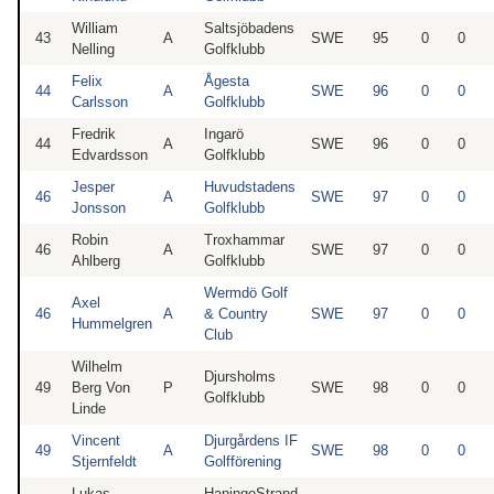
William
Saltsjöbadens
43
A
SWE
95
0
0
Nelling
Golfklubb
Felix
Ågesta
44
A
SWE
96
0
0
Carlsson
Golfklubb
Fredrik
Ingarö
44
A
SWE
96
0
0
Edvardsson
Golfklubb
Jesper
Huvudstadens
46
A
SWE
97
0
0
Jonsson
Golfklubb
Robin
Troxhammar
46
A
SWE
97
0
0
Ahlberg
Golfklubb
Wermdö Golf
Axel
46
A
& Country
SWE
97
0
0
Hummelgren
Club
Wilhelm
Djursholms
49
Berg Von
P
SWE
98
0
0
Golfklubb
Linde
Vincent
Djurgårdens IF
49
A
SWE
98
0
0
Stjernfeldt
Golfförening
Lukas
HaningeStrand