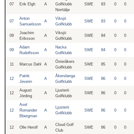
07
Erik Elgh
A
Golfklubb
SWE
83
0
0
Norrtälje
Anton
Viksjö
07
A
SWE
83
0
0
Samuelsson
Golfklubb
Joachim
Viksjö
09
A
SWE
84
0
0
Eriksson
Golfklubb
Adam
Nacka
09
A
SWE
84
0
0
Rudolfsson
Golfklubb
Österåkers
11
Marcus Dahl
A
SWE
85
0
0
Golfklubb
Patrik
Åkersberga
12
A
SWE
86
0
0
Jeverin
Golfklubb
August
Ljusterö
12
A
SWE
86
0
0
Jörding
Golfklubb
Axel
Ljusterö
12
Romander
A
SWE
86
0
0
Golfklubb
Bbergman
Cloud Golf
12
Olle Herolf
A
SWE
86
0
0
Club