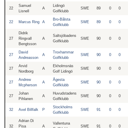
Samuel
Lidingö
22
A
SWE
89
0
0
Lisnell
Golfklubb
Bro-Bålsta
22
Marcus Ring
A
SWE
89
0
0
Golfklubb
Didrik
Saltsjöbadens
27
Ringvall
A
SWE
90
0
0
Golfklubb
Bengtsson
David
Troxhammar
27
A
SWE
90
0
0
Andreasson
Golfklubb
Arvid
Ekholmsnäs
27
A
SWE
90
0
0
Nordborg
Golf Lidingö
Andrew
Ågesta
27
A
SWE
90
0
0
Mcpherson
Golfklubb
Johan
Huvudstadens
27
A
SWE
90
0
0
Pihlanen
Golfklubb
Stockholms
32
Axel Billfalk
P
SWE
91
0
0
Golfklubb
Adrian Di
Vallentuna
32
Pisa
A
SWE
91
0
0