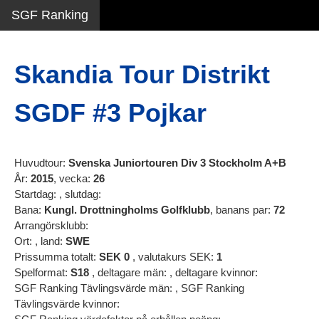
SGF Ranking
Skandia Tour Distrikt
SGDF #3 Pojkar
Huvudtour:
Svenska Juniortouren Div 3 Stockholm A+B
År:
2015
, vecka:
26
Startdag:
, slutdag:
Bana:
Kungl. Drottningholms Golfklubb
, banans par:
72
Arrangörsklubb:
Ort:
, land:
SWE
Prissumma totalt:
SEK
0
, valutakurs SEK:
1
Spelformat:
S18
, deltagare män:
, deltagare kvinnor:
SGF Ranking Tävlingsvärde män:
, SGF Ranking
Tävlingsvärde kvinnor: