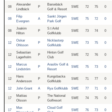
Alexander
Barsebäck
08
P
SWE
72
75
0
Lindbäck
Golf & Resort
Filip
Sankt Jörgen
08
A
SWE
75
72
0
Evergren
Park Golf
Joakim
S:t Arild
08
P
SWE
73
74
0
Hilton
Golfklubb
Oskar
Nicklastorp
12
P
SWE
73
75
0
Ohlsson
Golfklubb
Sebastian
Hinton Golf
12
P
SWE
72
76
0
Lagerholm
Club
Marcus
Araslöv Golf &
12
P
SWE
75
73
0
Lindström
Resort
Hans
Kungsbacka
12
P
SWE
71
77
0
Andersson
Golfklubb
12
John Grant
A
Rya Golfklubb
SWE
77
71
0
Mattias
The National
17
P
SWE
74
75
0
Olsson
Golfresort
Max
Cloud Golf
17
P
SWE
76
73
0