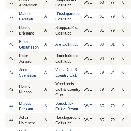
35
P
SWE
83
77
0
Andersson
Golfklubb
Marcus
Hässlegårdens
35
A
SWE
81
79
0
Persson
Golfklubb
Henrik
Skepparslövs
35
A
SWE
81
79
0
Brånemo
Golfklubb
Björn
40
A
Åre Golfklubb
SWE
80
81
0
Gustafsson
Peter
Romeleåsens
40
A
SWE
84
77
0
Jönsson
Golfklubb
Jens
Vallda Golf &
42
A
SWE
79
84
0
Svensson
Country Club
Woodlands
Henrik
42
A
Golf & Country
SWE
79
84
0
Nilsson
Club
Marcus
Barsebäck
44
A
SWE
85
79
0
Persson
Golf & Resort
Johan
Hässlegårdens
44
A
SWE
85
79
0
Holmberg
Golfklubb