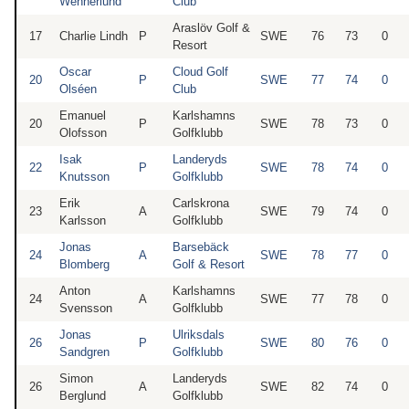
Wennerlund
Club
Araslöv Golf &
17
Charlie Lindh
P
SWE
76
73
0
Resort
Oscar
Cloud Golf
20
P
SWE
77
74
0
Olséen
Club
Emanuel
Karlshamns
20
P
SWE
78
73
0
Olofsson
Golfklubb
Isak
Landeryds
22
P
SWE
78
74
0
Knutsson
Golfklubb
Erik
Carlskrona
23
A
SWE
79
74
0
Karlsson
Golfklubb
Jonas
Barsebäck
24
A
SWE
78
77
0
Blomberg
Golf & Resort
Anton
Karlshamns
24
A
SWE
77
78
0
Svensson
Golfklubb
Jonas
Ulriksdals
26
P
SWE
80
76
0
Sandgren
Golfklubb
Simon
Landeryds
26
A
SWE
82
74
0
Berglund
Golfklubb