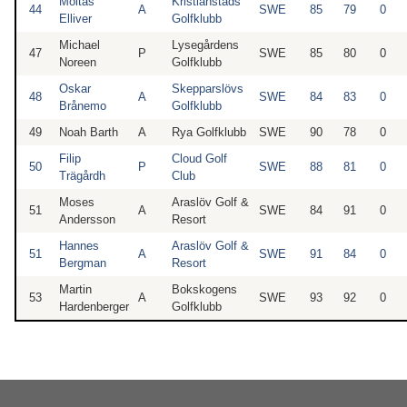
Moltas
Kristianstads
44
A
SWE
85
79
0
Elliver
Golfklubb
Michael
Lysegårdens
47
P
SWE
85
80
0
Noreen
Golfklubb
Oskar
Skepparslövs
48
A
SWE
84
83
0
Brånemo
Golfklubb
49
Noah Barth
A
Rya Golfklubb
SWE
90
78
0
Filip
Cloud Golf
50
P
SWE
88
81
0
Trägårdh
Club
Moses
Araslöv Golf &
51
A
SWE
84
91
0
Andersson
Resort
Hannes
Araslöv Golf &
51
A
SWE
91
84
0
Bergman
Resort
Martin
Bokskogens
53
A
SWE
93
92
0
Hardenberger
Golfklubb