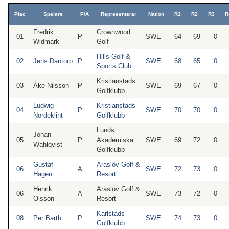
Plac
Spelare
P/A
Representerar
Nation
R1
R2
R3
R
Fredrik
Crownwood
01
P
SWE
64
69
0
Widmark
Golf
Hills Golf &
02
Jens Dantorp
P
SWE
68
65
0
Sports Club
Kristianstads
03
Åke Nilsson
P
SWE
69
67
0
Golfklubb
Ludwig
Kristianstads
04
P
SWE
70
70
0
Nordeklint
Golfklubb
Lunds
Johan
05
P
Akademiska
SWE
69
72
0
Wahlqvist
Golfklubb
Gustaf
Araslöv Golf &
06
A
SWE
72
73
0
Hagen
Resort
Henrik
Araslöv Golf &
06
A
SWE
73
72
0
Olsson
Resort
Karlstads
08
Per Barth
P
SWE
74
73
0
Golfklubb