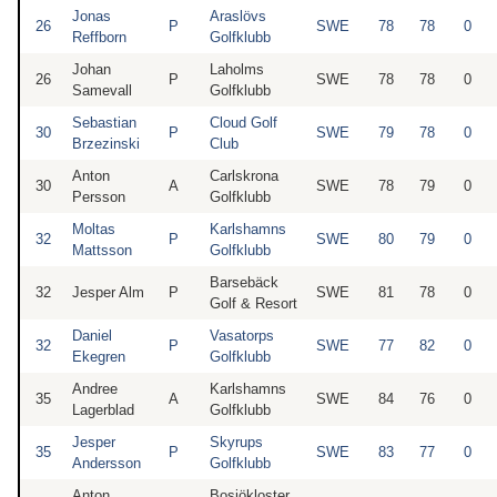
Jonas
Araslövs
26
P
SWE
78
78
0
Reffborn
Golfklubb
Johan
Laholms
26
P
SWE
78
78
0
Samevall
Golfklubb
Sebastian
Cloud Golf
30
P
SWE
79
78
0
Brzezinski
Club
Anton
Carlskrona
30
A
SWE
78
79
0
Persson
Golfklubb
Moltas
Karlshamns
32
P
SWE
80
79
0
Mattsson
Golfklubb
Barsebäck
32
Jesper Alm
P
SWE
81
78
0
Golf & Resort
Daniel
Vasatorps
32
P
SWE
77
82
0
Ekegren
Golfklubb
Andree
Karlshamns
35
A
SWE
84
76
0
Lagerblad
Golfklubb
Jesper
Skyrups
35
P
SWE
83
77
0
Andersson
Golfklubb
Anton
Bosjökloster