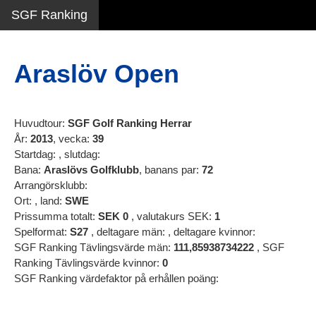
SGF Ranking
Araslöv Open
Huvudtour:
SGF Golf Ranking Herrar
År:
2013
, vecka:
39
Startdag:
, slutdag:
Bana:
Araslövs Golfklubb
, banans par:
72
Arrangörsklubb:
Ort:
, land:
SWE
Prissumma totalt:
SEK
0
, valutakurs SEK:
1
Spelformat:
S27
, deltagare män:
, deltagare kvinnor:
SGF Ranking Tävlingsvärde män:
111,85938734222
, SGF
Ranking Tävlingsvärde kvinnor:
0
SGF Ranking värdefaktor på erhållen poäng: