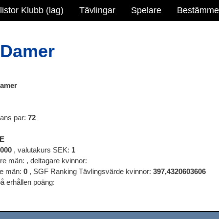
istor Klubb (lag)
Tävlingar
Spelare
Bestämme
 Damer
Damer
nans par:
72
E
000
, valutakurs SEK:
1
are män:
, deltagare kvinnor:
de män:
0
, SGF Ranking Tävlingsvärde kvinnor:
397,4320603606
å erhållen poäng: