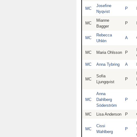
Josefine
MC
P
Nyqvist
Mianne
MC
P
Bagger
Rebecca
MC
A
Uhlén
MC
Maria Ohlsson
P
MC
Anna Tybring
A
Sofia
MC
P
Ljungqvist
Anna
MC
Dahlberg
P
Söderström
MC
Lisa Anderson
P
Cissi
MC
P
Wahlberg