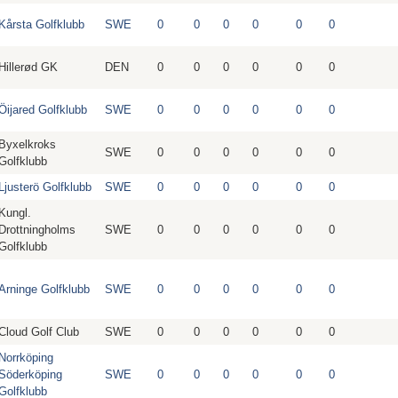
Kårsta Golfklubb
SWE
0
0
0
0
0
0
Hillerød GK
DEN
0
0
0
0
0
0
Öijared Golfklubb
SWE
0
0
0
0
0
0
Byxelkroks
SWE
0
0
0
0
0
0
Golfklubb
Ljusterö Golfklubb
SWE
0
0
0
0
0
0
Kungl.
Drottningholms
SWE
0
0
0
0
0
0
Golfklubb
Arninge Golfklubb
SWE
0
0
0
0
0
0
Cloud Golf Club
SWE
0
0
0
0
0
0
Norrköping
Söderköping
SWE
0
0
0
0
0
0
Golfklubb