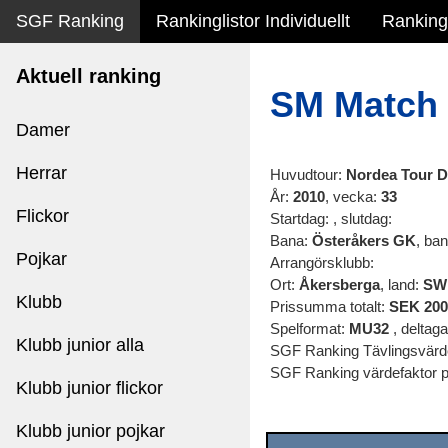
SGF Ranking
Rankinglistor Individuellt
Rankingl
Aktuell ranking
SM Match
Damer
Herrar
Huvudtour:
Nordea Tour 
År:
2010
, vecka:
33
Flickor
Startdag:
, slutdag:
Bana:
Österåkers GK
, ba
Pojkar
Arrangörsklubb:
Ort:
Åkersberga
, land:
SW
Klubb
Prissumma totalt:
SEK
200
Spelformat:
MU32
, deltag
Klubb junior alla
SGF Ranking Tävlingsvär
SGF Ranking värdefaktor p
Klubb junior flickor
Klubb junior pojkar