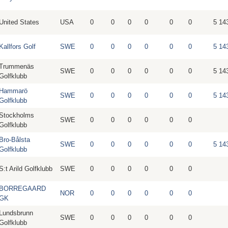
United States
USA
0
0
0
0
0
0
5 14
Kallfors Golf
SWE
0
0
0
0
0
0
5 14
Trummenäs
SWE
0
0
0
0
0
0
5 14
Golfklubb
Hammarö
SWE
0
0
0
0
0
0
5 14
Golfklubb
Stockholms
SWE
0
0
0
0
0
0
Golfklubb
Bro-Bålsta
SWE
0
0
0
0
0
0
5 14
Golfklubb
S:t Arild Golfklubb
SWE
0
0
0
0
0
0
BORREGAARD
NOR
0
0
0
0
0
0
GK
Lundsbrunn
SWE
0
0
0
0
0
0
Golfklubb