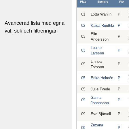
Plac
Spelare
P/A
01
Lotta Wahlin
P
Avancerad lista med egna
02
Kaisa Ruuttila
P
val, sök och filtreringar
Elin
03
P
Andersson
Louise
03
P
Larsson
Linnea
05
P
Torsson
05
Erika Holmén
P
05
Julie Tvede
P
Sanna
05
P
Johansson
09
Eva Bjärvall
P
Zuzana
09
P