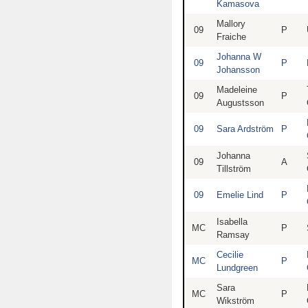
Kamasova
Mallory
09
P
Fraiche
Johanna W
09
P
Johansson
Madeleine
09
P
Augustsson
09
Sara Ardström
P
Johanna
09
A
Tillström
09
Emelie Lind
P
Isabella
MC
P
Ramsay
Cecilie
MC
P
Lundgreen
Sara
MC
P
Wikström