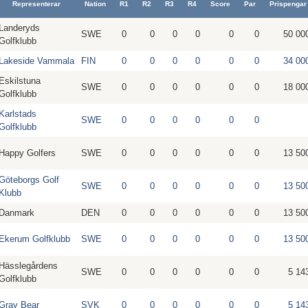
Representerar
Nation
R1
R2
R3
R4
Score
Par
Prispengar
Landeryds
SWE
0
0
0
0
0
0
50 00
Golfklubb
Lakeside Vammala
FIN
0
0
0
0
0
0
34 00
Eskilstuna
SWE
0
0
0
0
0
0
18 00
Golfklubb
Karlstads
SWE
0
0
0
0
0
0
Golfklubb
Happy Golfers
SWE
0
0
0
0
0
0
13 50
Göteborgs Golf
SWE
0
0
0
0
0
0
13 50
Klubb
Danmark
DEN
0
0
0
0
0
0
13 50
Ekerum Golfklubb
SWE
0
0
0
0
0
0
13 50
Hässlegårdens
SWE
0
0
0
0
0
0
5 14
Golfklubb
Gray Bear
SVK
0
0
0
0
0
0
5 14