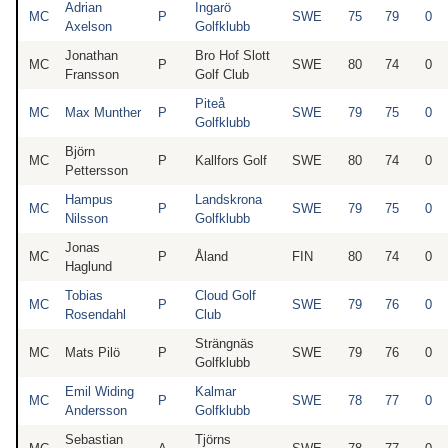
Adrian
Ingarö
MC
P
SWE
75
79
0
Axelson
Golfklubb
Jonathan
Bro Hof Slott
MC
P
SWE
80
74
0
Fransson
Golf Club
Piteå
MC
Max Munther
P
SWE
79
75
0
Golfklubb
Björn
MC
P
Kallfors Golf
SWE
80
74
0
Pettersson
Hampus
Landskrona
MC
P
SWE
79
75
0
Nilsson
Golfklubb
Jonas
MC
P
Åland
FIN
80
74
0
Haglund
Tobias
Cloud Golf
MC
P
SWE
79
76
0
Rosendahl
Club
Strängnäs
MC
Mats Pilö
P
SWE
79
76
0
Golfklubb
Emil Widing
Kalmar
MC
P
SWE
78
77
0
Andersson
Golfklubb
Sebastian
Tjörns