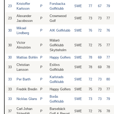
Kristoffer
Forsbacka
23
P
SWE
77
67
79
Karlsson
Golfklubb
Alexander
Crownwood
23
P
SWE
73
73
77
Jacobsson
Golf
Mikael
30
P
AIK Golfklubb
SWE
76
72
76
Lindberg
Mälarö
Victor
30
P
Golfklubb
SWE
72
75
77
Almström
Skytteholm
30
Mattias Bohlin
P
Happy Golfers
SWE
78
69
77
Christian
Eslövs
33
P
SWE
78
69
78
Larsson
Golfklubb
Karlstads
33
Per Barth
P
SWE
72
73
80
Golfklubb
33
Fredrik Bredin
P
Happy Golfers
SWE
75
73
77
Borås
33
Nicklas Glans
P
SWE
73
73
79
Golfklubb
Carl-Johan
Barsebäck
37
P
SWE
72
76
78
Stjärnfält
Golf & Resort