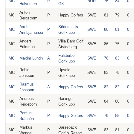
MC
P
NOR
76
84
0
Halvorsen
GK
Anton
MC
P
Happy Golfers
SWE
81
79
0
Bergström
Axel
Söderslätts
MC
P
SWE
80
81
0
Arinbjarnarson
Golfklubb
Anders
Villa Baro Golf
MC
P
SWE
86
75
0
Eriksson
Åtvidaberg
Falsterbo
MC
Maxim Lundh
A
SWE
78
83
0
Golfklubb
Robin
Upsala
MC
P
SWE
83
79
0
Jonsson
Golfklubb
Rasmus
MC
A
Happy Golfers
SWE
82
82
0
Jönsson
Andreas
Haninge
MC
P
SWE
84
80
0
Reideborn
Golfklubb
Pontus
MC
P
Happy Golfers
SWE
79
85
0
Brännén
Markus
Barsebäck
MC
P
SWE
83
81
0
Wendel
Golf & Resort