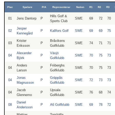
Plac
Spelare
P/A
Representerar
Nation
R1
R2
R3
Hills Golf &
01
Jens Dantorp
P
SWE
69
72
70
Sports Club
Jesper
02
P
Kallfors Golf
SWE
69
69
75
Kennegård
Krister
Bråvikens
03
P
SWE
74
71
71
Eriksson
Golfklubb
Alexander
Växjö
04
P
SWE
70
75
73
Björk
Golfklubb
Anders
Friiberghs
04
P
SWE
70
75
73
Larson
Golfklubb
Jonas
Gräppås
04
P
SWE
72
73
73
Magnusson
Golfklubb
Jacob
Upsala
04
P
SWE
76
68
74
Glennemo
Golfklubb
Daniel
08
P
A6 Golfklubb
SWE
69
78
72
Andersson
Mattias
Torshälla