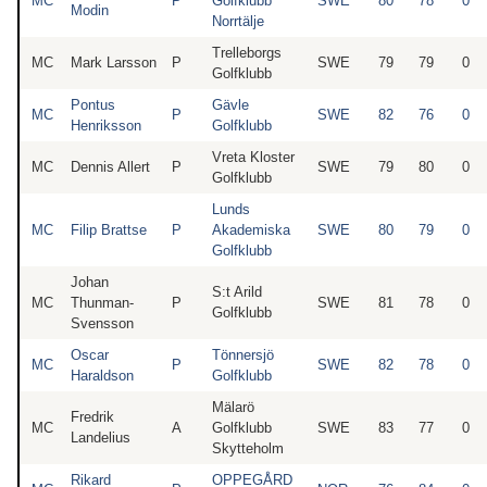
MC
P
Golfklubb
SWE
80
78
0
Modin
Norrtälje
Trelleborgs
MC
Mark Larsson
P
SWE
79
79
0
Golfklubb
Pontus
Gävle
MC
P
SWE
82
76
0
Henriksson
Golfklubb
Vreta Kloster
MC
Dennis Allert
P
SWE
79
80
0
Golfklubb
Lunds
MC
Filip Brattse
P
Akademiska
SWE
80
79
0
Golfklubb
Johan
S:t Arild
MC
Thunman-
P
SWE
81
78
0
Golfklubb
Svensson
Oscar
Tönnersjö
MC
P
SWE
82
78
0
Haraldson
Golfklubb
Mälarö
Fredrik
MC
A
Golfklubb
SWE
83
77
0
Landelius
Skytteholm
Rikard
OPPEGÅRD