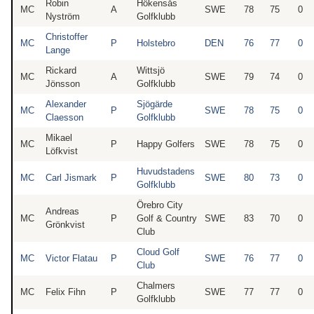
Robin
Hökensås
MC
A
SWE
78
75
0
Nyström
Golfklubb
Christoffer
MC
P
Holstebro
DEN
76
77
0
Lange
Rickard
Wittsjö
MC
A
SWE
79
74
0
Jönsson
Golfklubb
Alexander
Sjögärde
MC
P
SWE
78
75
0
Claesson
Golfklubb
Mikael
MC
P
Happy Golfers
SWE
78
75
0
Löfkvist
Huvudstadens
MC
Carl Jismark
P
SWE
80
73
0
Golfklubb
Örebro City
Andreas
MC
P
Golf & Country
SWE
83
70
0
Grönkvist
Club
Cloud Golf
MC
Victor Flatau
P
SWE
76
77
0
Club
Chalmers
MC
Felix Fihn
P
SWE
77
77
0
Golfklubb