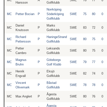
MC
A
SWE
78
77
0
Hansson
Golfklubb
Norrköping
MC
Petter Bocian
P
Söderköping
SWE
75
80
0
Golfklubb
Daniel
Marks
MC
P
SWE
83
72
0
Knutsson
Golfklubb
Richard
HaningeStrand
MC
P
SWE
80
75
0
Pettersson
Golfklubb
Petter
Leksands
MC
P
SWE
80
75
0
Carnbro
Golfklubb
Magnus
Göteborgs
MC
P
SWE
79
77
0
Bruhn
Golf Klubb
Henrik
Eksjö
MC
P
SWE
82
74
0
Engvall
Golfklubb
Vincent
Båstad
MC
P
SWE
78
78
0
Olivemark
Golfklubb
Ågesta
MC
Max Anglert
P
SWE
80
76
0
Golfklubb
Ågesta