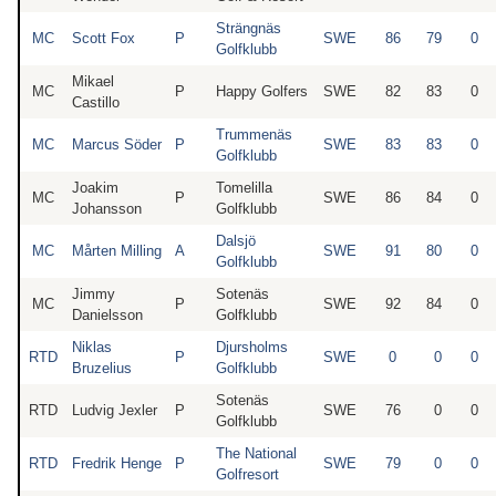
Strängnäs
MC
Scott Fox
P
SWE
86
79
0
Golfklubb
Mikael
MC
P
Happy Golfers
SWE
82
83
0
Castillo
Trummenäs
MC
Marcus Söder
P
SWE
83
83
0
Golfklubb
Joakim
Tomelilla
MC
P
SWE
86
84
0
Johansson
Golfklubb
Dalsjö
MC
Mårten Milling
A
SWE
91
80
0
Golfklubb
Jimmy
Sotenäs
MC
P
SWE
92
84
0
Danielsson
Golfklubb
Niklas
Djursholms
RTD
P
SWE
0
0
0
Bruzelius
Golfklubb
Sotenäs
RTD
Ludvig Jexler
P
SWE
76
0
0
Golfklubb
The National
RTD
Fredrik Henge
P
SWE
79
0
0
Golfresort