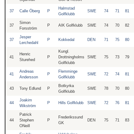
Halmstad
37
Calle Öberg
P
SWE
74
71
81
Golfklubb
Simon
37
P
AIK Golfklubb
SWE
74
70
82
Forsström
Jesper
37
P
Kokkedal
DEN
71
75
80
Lerchedahl
Kungl.
Henric
41
P
Drottningholms
SWE
75
73
79
Sturehed
Golfklubb
Andreas
Flemminge
41
P
SWE
72
74
81
Andersson
Golfklubb
Botkyrka
43
Tony Edlund
P
SWE
78
70
80
Golfklubb
Joakim
44
P
Hills Golfklubb
SWE
72
76
81
Wikström
Patrick
Frederikssund
44
Stephen
P
DEN
75
71
83
GK
ONeill