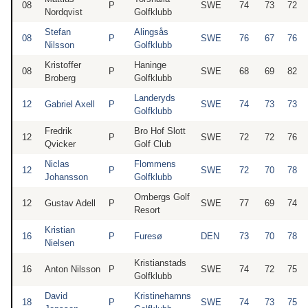
08
P
SWE
74
73
72
Nordqvist
Golfklubb
Stefan
Alingsås
08
P
SWE
76
67
76
Nilsson
Golfklubb
Kristoffer
Haninge
08
P
SWE
68
69
82
Broberg
Golfklubb
Landeryds
12
Gabriel Axell
P
SWE
74
73
73
Golfklubb
Fredrik
Bro Hof Slott
12
P
SWE
72
72
76
Qvicker
Golf Club
Niclas
Flommens
12
P
SWE
72
70
78
Johansson
Golfklubb
Ombergs Golf
12
Gustav Adell
P
SWE
77
69
74
Resort
Kristian
16
P
Furesø
DEN
73
70
78
Nielsen
Kristianstads
16
Anton Nilsson
P
SWE
74
72
75
Golfklubb
David
Kristinehamns
18
P
SWE
74
73
75