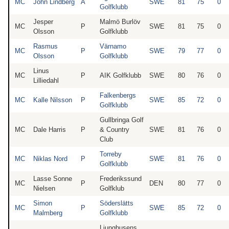
MC
John Lindberg
A
SWE
81
75
0
Golfklubb
Jesper
Malmö Burlöv
MC
P
SWE
81
75
0
Olsson
Golfklubb
Rasmus
Värnamo
MC
P
SWE
79
77
0
Olsson
Golfklubb
Linus
MC
P
AIK Golfklubb
SWE
80
76
0
Lilliedahl
Falkenbergs
MC
Kalle Nilsson
P
SWE
85
72
0
Golfklubb
Gullbringa Golf
MC
Dale Harris
P
& Country
SWE
81
76
0
Club
Torreby
MC
Niklas Nord
P
SWE
81
76
0
Golfklubb
Lasse Sonne
Frederikssund
MC
P
DEN
80
77
0
Nielsen
Golfklub
Simon
Söderslätts
MC
P
SWE
85
72
0
Malmberg
Golfklubb
Ljunghusens