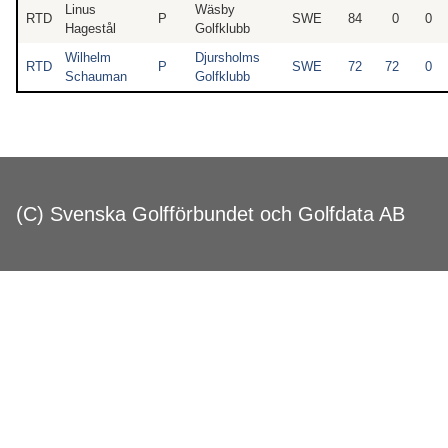
Linus
Wäsby
RTD
P
SWE
84
0
0
Hagestål
Golfklubb
Wilhelm
Djursholms
RTD
P
SWE
72
72
0
Schauman
Golfklubb
(C) Svenska Golfförbundet och Golfdata AB