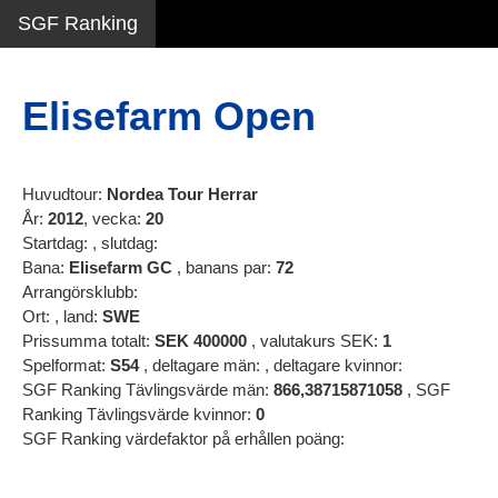
SGF Ranking
Elisefarm Open
Huvudtour:
Nordea Tour Herrar
År:
2012
, vecka:
20
Startdag:
, slutdag:
Bana:
Elisefarm GC
, banans par:
72
Arrangörsklubb:
Ort:
, land:
SWE
Prissumma totalt:
SEK
400000
, valutakurs SEK:
1
Spelformat:
S54
, deltagare män:
, deltagare kvinnor:
SGF Ranking Tävlingsvärde män:
866,38715871058
, SGF
Ranking Tävlingsvärde kvinnor:
0
SGF Ranking värdefaktor på erhållen poäng: