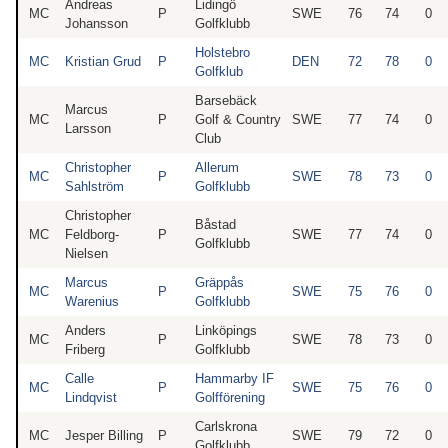
Andreas
Lidingö
MC
P
SWE
76
74
0
Johansson
Golfklubb
Holstebro
MC
Kristian Grud
P
DEN
72
78
0
Golfklub
Barsebäck
Marcus
MC
P
Golf & Country
SWE
77
74
0
Larsson
Club
Christopher
Allerum
MC
P
SWE
78
73
0
Sahlström
Golfklubb
Christopher
Båstad
MC
Feldborg-
P
SWE
77
74
0
Golfklubb
Nielsen
Marcus
Gräppås
MC
P
SWE
75
76
0
Warenius
Golfklubb
Anders
Linköpings
MC
P
SWE
78
73
0
Friberg
Golfklubb
Calle
Hammarby IF
MC
P
SWE
75
76
0
Lindqvist
Golfförening
Carlskrona
MC
Jesper Billing
P
SWE
79
72
0
Golfklubb