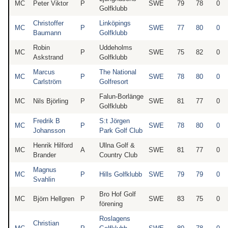
MC
Peter Viktor
P
SWE
79
78
0
Golfklubb
Christoffer
Linköpings
MC
P
SWE
77
80
0
Baumann
Golfklubb
Robin
Uddeholms
MC
P
SWE
75
82
0
Askstrand
Golfklubb
Marcus
The National
MC
P
SWE
78
80
0
Carlström
Golfresort
Falun-Borlänge
MC
Nils Björling
P
SWE
81
77
0
Golfklubb
Fredrik B
S:t Jörgen
MC
P
SWE
78
80
0
Johansson
Park Golf Club
Henrik Hilford
Ullna Golf &
MC
A
SWE
81
77
0
Brander
Country Club
Magnus
MC
P
Hills Golfklubb
SWE
79
79
0
Svahlin
Bro Hof Golf
MC
Björn Hellgren
P
SWE
83
75
0
förening
Roslagens
Christian