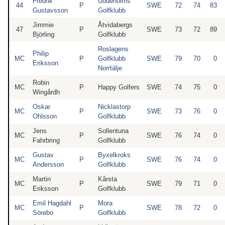
Fredrik
Uddeholms
44
P
SWE
72
74
83
Gustavsson
Golfklubb
Jimmie
Åtvidabergs
47
P
SWE
73
72
89
Björling
Golfklubb
Roslagens
Philip
MC
P
Golfklubb
SWE
79
70
0
Eriksson
Norrtälje
Robin
MC
P
Happy Golfers
SWE
74
75
0
Wingårdh
Oskar
Nicklastorp
MC
P
SWE
73
76
0
Ohlsson
Golfklubb
Jens
Sollentuna
MC
P
SWE
76
74
0
Fahrbring
Golfklubb
Gustav
Byxelkroks
MC
P
SWE
76
74
0
Andersson
Golfklubb
Martin
Kårsta
MC
P
SWE
79
71
0
Eriksson
Golfklubb
Emil Hagdahl
Mora
MC
P
SWE
78
72
0
Sörebo
Golfklubb