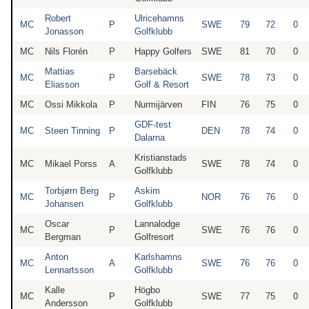
Robert
Ulricehamns
MC
P
SWE
79
72
0
Jonasson
Golfklubb
MC
Nils Florén
P
Happy Golfers
SWE
81
70
0
Mattias
Barsebäck
MC
P
SWE
78
73
0
Eliasson
Golf & Resort
MC
Ossi Mikkola
P
Nurmijärven
FIN
76
75
0
GDF-test
MC
Steen Tinning
P
DEN
78
74
0
Dalarna
Kristianstads
MC
Mikael Porss
A
SWE
78
74
0
Golfklubb
Torbjørn Berg
Askim
MC
P
NOR
76
76
0
Johansen
Golfklubb
Oscar
Lannalodge
MC
P
SWE
76
76
0
Bergman
Golfresort
Anton
Karlshamns
MC
A
SWE
76
76
0
Lennartsson
Golfklubb
Kalle
Högbo
MC
P
SWE
77
75
0
Andersson
Golfklubb