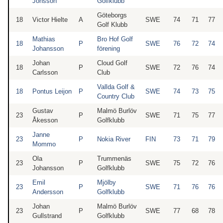
Jonsson
Golfklubb
Göteborgs
18
Victor Hielte
A
SWE
74
71
77
Golf Klubb
Mathias
Bro Hof Golf
18
P
SWE
76
72
74
Johansson
förening
Johan
Cloud Golf
18
P
SWE
72
76
74
Carlsson
Club
Vallda Golf &
18
Pontus Leijon
P
SWE
74
73
75
Country Club
Gustav
Malmö Burlöv
23
P
SWE
71
75
77
Åkesson
Golfklubb
Janne
23
P
Nokia River
FIN
73
71
79
Mommo
Ola
Trummenäs
23
P
SWE
75
72
76
Johansson
Golfklubb
Emil
Mjölby
23
P
SWE
71
76
76
Andersson
Golfklubb
Johan
Malmö Burlöv
23
P
SWE
77
68
78
Gullstrand
Golfklubb