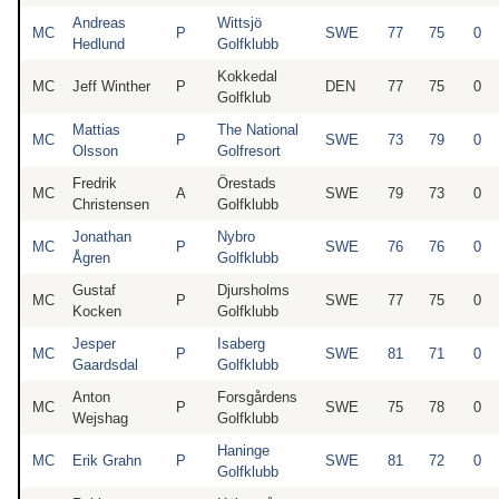
Andreas
Wittsjö
MC
P
SWE
77
75
0
Hedlund
Golfklubb
Kokkedal
MC
Jeff Winther
P
DEN
77
75
0
Golfklub
Mattias
The National
MC
P
SWE
73
79
0
Olsson
Golfresort
Fredrik
Örestads
MC
A
SWE
79
73
0
Christensen
Golfklubb
Jonathan
Nybro
MC
P
SWE
76
76
0
Ågren
Golfklubb
Gustaf
Djursholms
MC
P
SWE
77
75
0
Kocken
Golfklubb
Jesper
Isaberg
MC
P
SWE
81
71
0
Gaardsdal
Golfklubb
Anton
Forsgårdens
MC
P
SWE
75
78
0
Wejshag
Golfklubb
Haninge
MC
Erik Grahn
P
SWE
81
72
0
Golfklubb